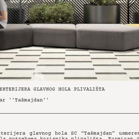
ENTERIJERA GLAVNOG HOLA PLIVALIŠTA
ar ’’Tašmajdan’’
nterijera glavnog hola SC “Tašmajdan” usmere
la potrebama korisnika plivališta. Formiran 