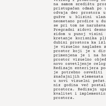
na samom središtu pro
pristupačan odmah po 
odvaja deo prostora 
gužve u blizini ulaz
neometano prodire u du
se pri tom ne narušava
Pregradni zidovi desn
zidom u punoj visini 
kretanje korisnika pl
dubini prostora ka izl
je vizuelno naglašen 
prostor koji je u dir
primenjena je i na ho
prostor vizuelno obje
novo osvetljenje celog
Redizajn enterijera po
je potrebno osvežiti
značajnijih elemenata 
u novi vizuelni pečat
niz godina već postal
prostora. Redizajn up
kvalitet i implementir
prostora.