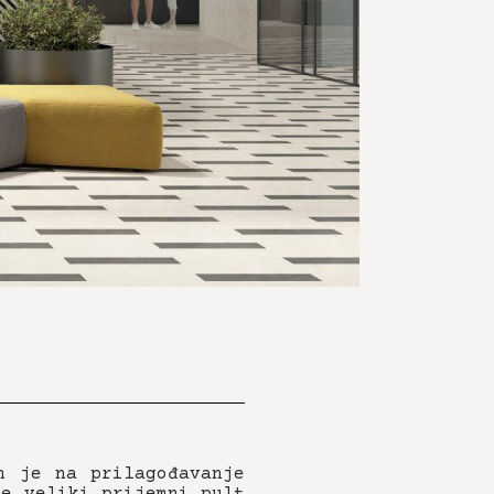
n je na prilagođavanje
je veliki prijemni pult