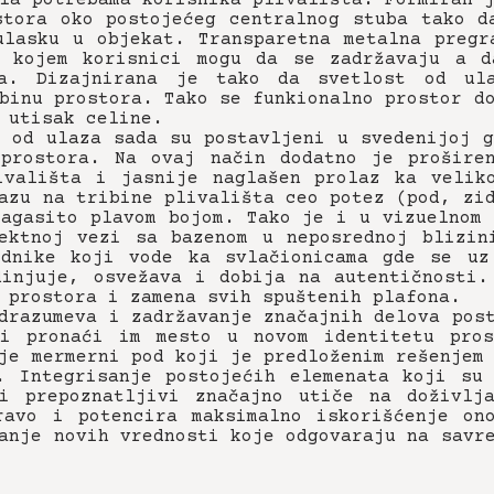
stora oko postojećeg centralnog stuba tako d
ulasku u objekat. Transparetna metalna pregr
u kojem korisnici mogu da se zadržavaju a d
a. Dizajnirana je tako da svetlost od ul
binu prostora. Tako se funkionalno prostor d
 utisak celine.
o od ulaza sada su postavljeni u svedenijoj g
prostora. Na ovaj način dodatno je prošire
ivališta i jasnije naglašen prolaz ka velik
azu na tribine plivališta ceo potez (pod, zi
zagasito plavom bojom. Tako je i u vizuelnom 
ektnoj vezi sa bazenom u neposrednoj blizin
dnike koji vode ka svlačionicama gde se uz
dinjuje, osvežava i dobija na autentičnosti.
 prostora i zamena svih spuštenih plafona.
drazumeva i zadržavanje značajnih delova pos
 i pronaći im mesto u novom identitetu pros
je mermerni pod koji je predloženim rešenjem
. Integrisanje postojećih elemenata koji su
i prepoznatljivi značajno utiče na doživlj
ravo i potencira maksimalno iskorišćenje on
anje novih vrednosti koje odgovaraju na savr