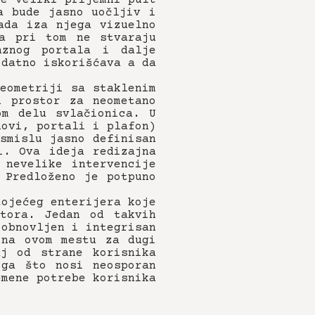
a bude jasno uočljiv i
ada iza njega vizuelno
a pri tom ne stvaraju
aznog portala i dalje
odatno iskorišćava a da
eometriji sa staklenim
n prostor za neometano
om delu svlačionica. U
dovi, portali i plafon)
smislu jasno definisan
i. Ova ideja redizajna
 nevelike intervencije
 Predloženo je potpuno
tojećeg enterijera koje
tora. Jedan od takvih
 obnovljen i integrisan
 na ovom mestu za dugi
aj od strane korisnika
oga što nosi neosporan
emene potrebe korisnika