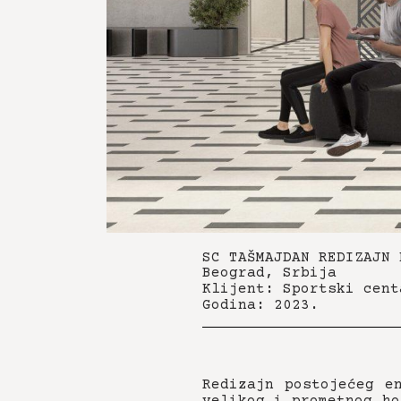
SC TAŠMAJDAN REDIZAJN 
Beograd, Srbija
Klijent: Sportski cent
Godina: 2023.
Redizajn postojećeg e
velikog i prometnog ho