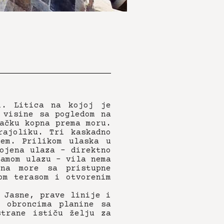
i. Litica na kojoj je
 visine sa pogledom na
ačku kopna prema moru.
rajoliku. Tri kaskadno
tem. Prilikom ulaska u
ojena ulaza – direktno
samom ulazu – vila nema
na more sa pristupne
om terasom i otvorenim
 Jasne, prave linije i
m obroncima planine sa
strane ističu želju za