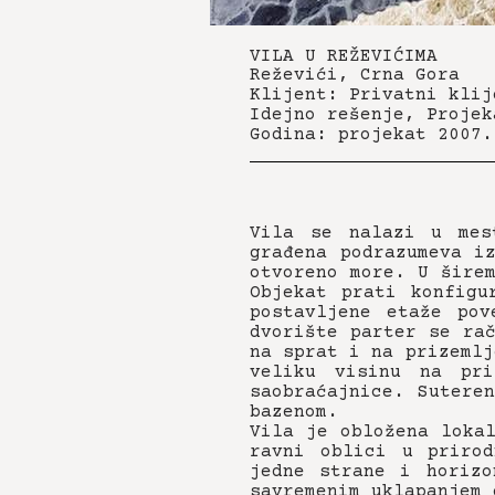
VILA U REŽEVIĆIMA
Reževići, Crna Gora
Klijent: Privatni klij
Idejno rešenje, Projek
Godina: projekat 2007.
Vila se nalazi u mes
građena podrazumeva i
otvoreno more. U šire
Objekat prati konfigu
postavljene etaže pov
dvorište parter se ra
na sprat i na prizemlj
veliku visinu na pr
saobraćajnice. Sutere
bazenom.
Vila je obložena loka
ravni oblici u prirod
jedne strane i horizo
savremenim uklapanjem 