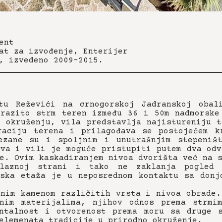
ent
at za izvođenje, Enterijer
, izvedeno 2009-2015.
tu Reževići na crnogorskoj Jadranskoj obal
zrazito strm teren između 36 i 50m nadmorske
m okruženju, vila predstavlja najistureniju t
raciju terena i prilagođava se postojećem k
ezane su i spoljnim i unutrašnjim stepeniš
čva i vili je moguće pristupiti putem dva odv
e. Ovim kaskadiranjem nivoa dvorišta već na 
ilaznoj strani i tako ne zaklanja pogled 
nska etaža je u neposrednom kontaktu sa donj
lnim kamenom različitih vrsta i nivoa obrade.
nim materijalima, njihov odnos prema strmi
ntalnost i otvorenost prema moru sa druge 
elemenata tradicije u prirodno okruženje.